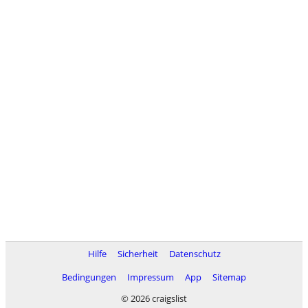
Hilfe
Sicherheit
Datenschutz
Bedingungen
Impressum
App
Sitemap
© 2026 craigslist