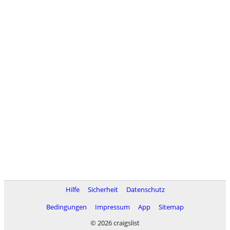
Hilfe
Sicherheit
Datenschutz
Bedingungen
Impressum
App
Sitemap
© 2026 craigslist