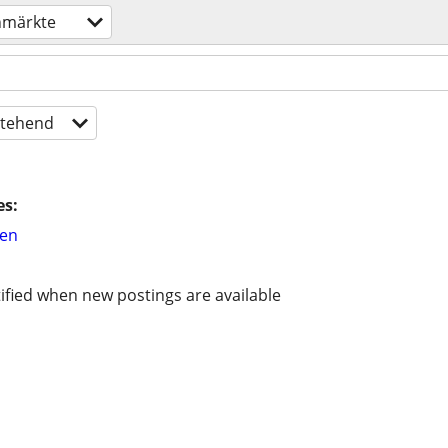
ohmärkte
tehend
es:
hen
ified when new postings are available