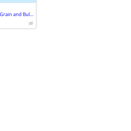
Tower Dryer Manufacturer for Grain and Bulk Material Drying