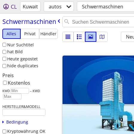
CL
Kuwait
autos
Schwermaschinen
Schwermaschinen
Alles
Privat
Händler
Neu
Nur Suchtitel
hat Bild
Heute gepostet
hide duplicates
Preis
Kostenlos
KWD
– KWD
HERSTELLER&MODELL
Bedingung
Kryptowährung OK