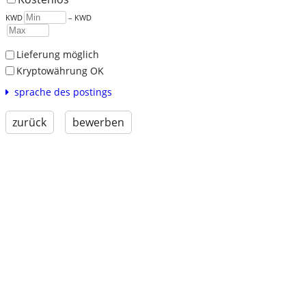
KWD
– KWD
Lieferung möglich
Kryptowährung OK
sprache des postings
zurück
bewerben